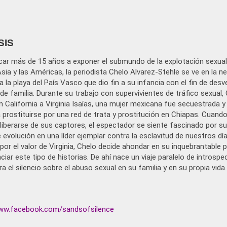
SIS
car más de 15 años a exponer el submundo de la explotación sexual 
Asia y las Américas, la periodista Chelo Alvarez-Stehle se ve en la n
a la playa del País Vasco que dio fin a su infancia con el fin de desv
de familia. Durante su trabajo con supervivientes de tráfico sexual,
 California a Virginia Isaías, una mujer mexicana fue secuestrada y
 prostituirse por una red de trata y prostitución en Chiapas. Cuando
liberarse de sus captores, el espectador se siente fascinado por s
e evolución en una líder ejemplar contra la esclavitud de nuestros día
 por el valor de Virginia, Chelo decide ahondar en su inquebrantable 
ciar este tipo de historias. De ahí nace un viaje paralelo de introspe
ra el silencio sobre el abuso sexual en su familia y en su propia vida.
www.facebook.com/sandsofsilence