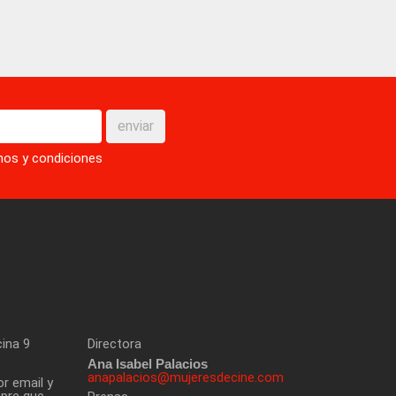
enviar
nos y condiciones
cina 9
Directora
Ana Isabel Palacios
anapalacios@mujeresdecine.com
or email y
mpre que