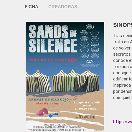
FICHA
CREADORAS
SINOP
Tras dedi
trata en 
de volver 
secretos 
conoce en
forzada a
consigue 
edificant
Inspirada
por denun
que quieb
https://