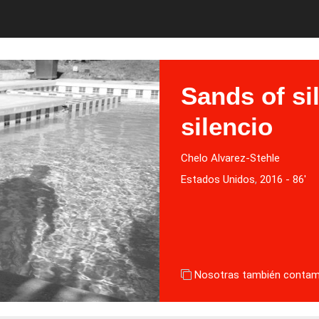
Sands of si
silencio
Chelo Alvarez-Stehle
Estados Unidos
,
2016 - 86'
Nosotras también conta