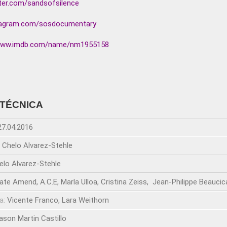
ter.com/sandsofsilence
agram.com/sosdocumentary
/www.imdb.com/name/nm1955158
 TÉCNICA
27.04.2016
:
Chelo Alvarez-Stehle
elo Alvarez-Stehle
ate Amend, A.C.E, Marla Ulloa, Cristina Zeiss, Jean-Philippe Beaucic
a:
Vicente Franco, Lara Weithorn
ason Martin Castillo