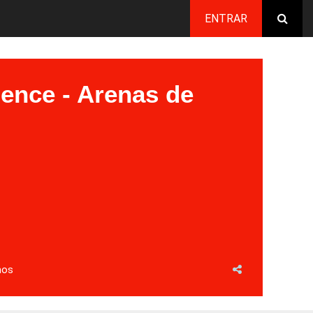
ENTRAR
lence - Arenas de
mos