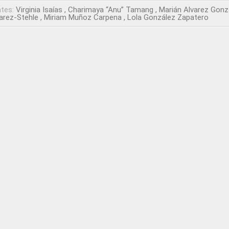
ntes:
Virginia Isaías
Charimaya “Anu” Tamang
Marián Alvarez Gonz
arez-Stehle
Miriam Muñoz Carpena
Lola González Zapatero