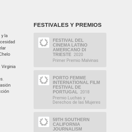
FESTIVALES Y PREMIOS
y la
FESTIVAL DEL
ecesidad
CINEMA LATINO
elar
AMERICANO DI
 Chelo
TRIESTE
2020
Primer Premio Malvinas
 Virginia
u
PORTO FEMME
s.
INTERNATIONAL FILM
pasión
FESTIVAL DE
cción
PORTUGAL
2018
Premio Luchas y
Derechos de las Mujeres
59TH SOUTHERN
CALIFORNIA
JOURNALISM