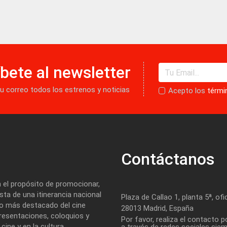
bete al newsletter
tu correo todos los estrenos y noticias
Acepto los
térmi
Contáctanos
 el propósito de promocionar,
ta de una itinerancia nacional
Plaza de Callao 1, planta 5ª, ofi
lo más destacado del cine
28013 Madrid, España
esentaciones, coloquios y
Por favor, realiza el contacto p
ine y en la cultura.
a través de redes sociales sie