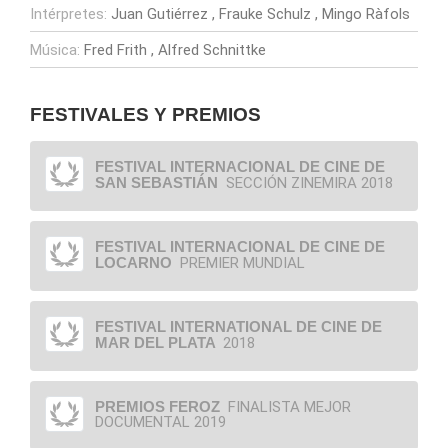
Intérpretes:
Juan Gutiérrez
Frauke Schulz
Mingo Ràfols
Música:
Fred Frith
Alfred Schnittke
FESTIVALES Y PREMIOS
FESTIVAL INTERNACIONAL DE CINE DE
SAN SEBASTIÁN
SECCIÓN ZINEMIRA 2018
FESTIVAL INTERNACIONAL DE CINE DE
LOCARNO
PREMIER MUNDIAL
FESTIVAL INTERNATIONAL DE CINE DE
MAR DEL PLATA
2018
PREMIOS FEROZ
FINALISTA MEJOR
DOCUMENTAL 2019