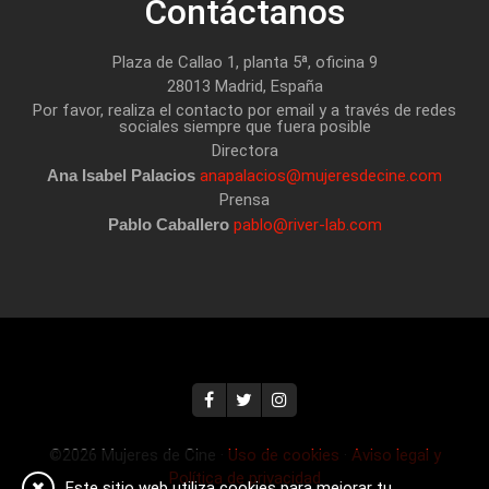
Contáctanos
Plaza de Callao 1, planta 5ª, oficina 9
28013 Madrid, España
Por favor, realiza el contacto por email y a través de redes
sociales siempre que fuera posible
Directora
Ana Isabel Palacios
anapalacios@mujeresdecine.com
Prensa
Pablo Caballero
pablo@river-lab.com
©2026 Mujeres de Cine ·
Uso de cookies
·
Aviso legal y
Política de privacidad
Este sitio web utiliza cookies para mejorar tu